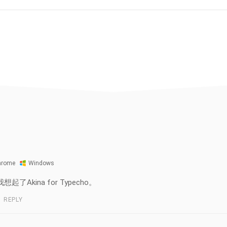
hrome
Windows
了Akina for Typecho。
REPLY