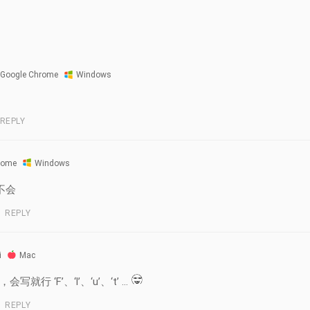
Google Chrome
Windows
REPLY
rome
Windows
不会
REPLY
i
Mac
写就行 ‘F’、‘l’、‘u’、‘t’ ...
REPLY