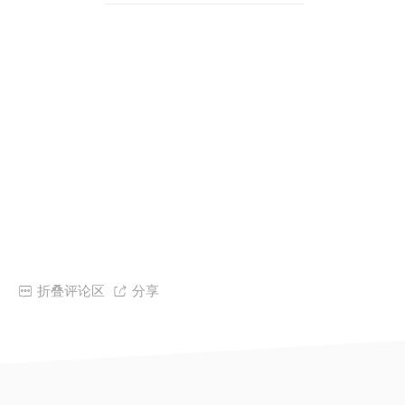

折叠评论区

分享