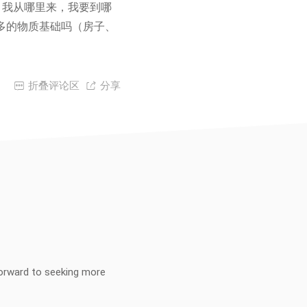
，我从哪里来，我要到哪
么多的物质基础吗（房子、

折叠评论区

分享
k forward to seeking more