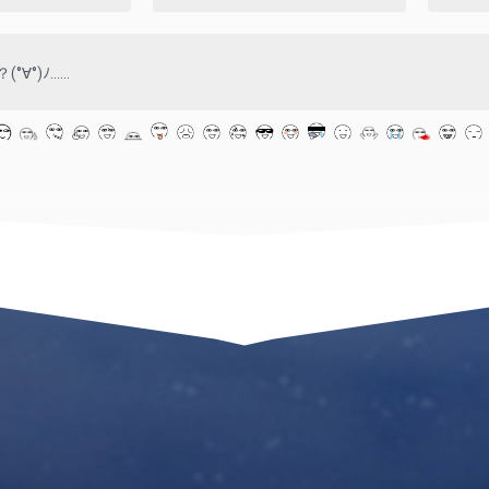


