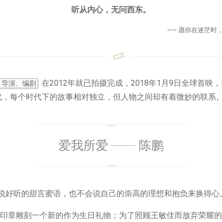
听从内心，无问西东。
—— 愿你在迷茫时
在2012年就已拍摄完成，2018年1月9日全球首
：导演、编剧
现代，每个时代下的故事相对独立，但人物之间却有着微妙的联系
爱我所爱 ┈┈ 陈鹏
会说好听的甜言蜜语，也不会说自己的崇高的理想和抱负来换得心
印章雕刻一个新的作为生日礼物；为了照顾王敏佳而放弃荣耀的工作