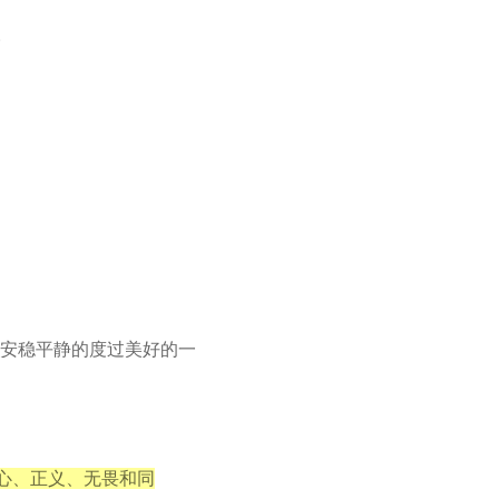
。
安稳平静的度过美好的一
心、正义、无畏和同