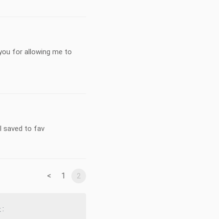
 you for allowing me to
ll saved to fav
<
1
2