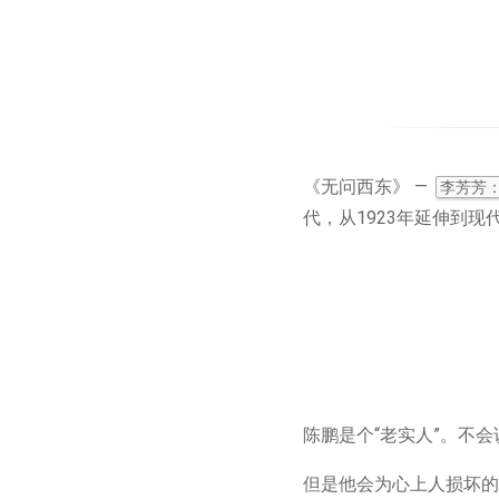
《无问西东》 —
李芳芳
代，从1923年延伸到
陈鹏是个“老实人”。不
但是他会为心上人损坏的