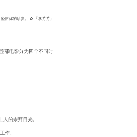
，坚信你的珍贵。 ✿ 『李芳芳』
映，整部电影分为四个不同时
。
上人的崇拜目光。
...