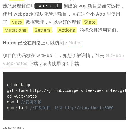
熟悉及理解使用
创建的 vue 项目是如何运行，
 vue cli 
使用 webpack 模块化管理项目，且在这个小 App 里使用
了
vuex
数据管理，可以更好的理解
State
、
Mutations
、
Getters
、
Actions
的概念且运用它们。
Notes
已经在网络上可以访问：
Notes
项目的代码放在 GitHub 上，如想了解详情，可去
GitHub /
vuex-notes
下载，或者使用 git 下载
cd desktop

git clone https
:
/
/
github
.
com
/
persilee
/
vuex
-
notes
.
git

cd vuex
-
notes

npm i 
npm start 
效果如图：