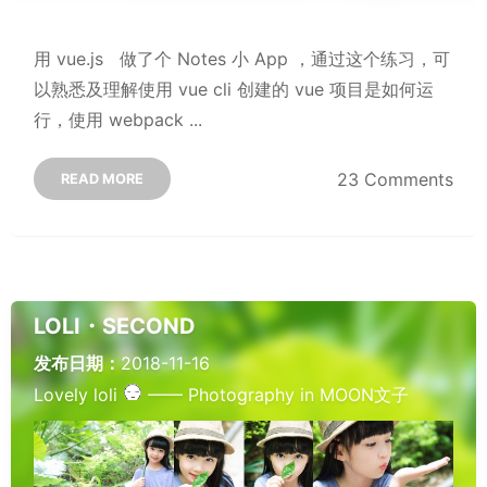
用 vue.js 做了个 Notes 小 App ，通过这个练习，可
以熟悉及理解使用 vue cli 创建的 vue 项目是如何运
行，使用 webpack ...
23 Comments
READ MORE
LOLI・SECOND
发布日期：
2018-11-16
Lovely loli
—— Photography in MOON文子