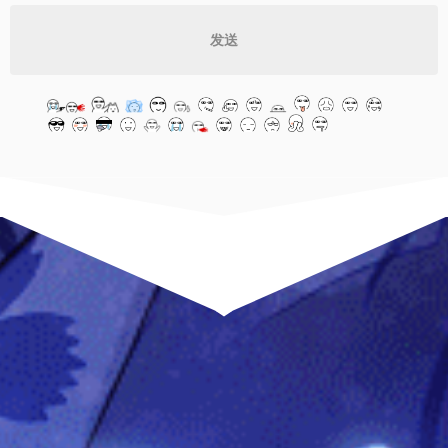


